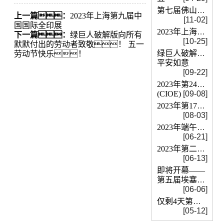
第七届佛山氢能展即将开展
上一篇：
2023年上海第九届中
[11-02]
国国际全印展
2023年上海第九届中国国际全印展
下一篇：
绿巨人破解版向所有
[10-25]
默默付出的劳动者致敬！ 五一
绿巨人破解版祝大
劳动节快乐！
平安如意
[09-22]
2023年第24届中
(CIOE)
[09-08]
2023年第17届国际真空展览会
[08-03]
2023年端午放假安排通知
[06-21]
2023年第二十一届世界制药原料中国展
[06-13]
即将开幕——
第五届埃塞俄比亚国际塑料
[06-06]
仅剩4天第十五届深圳国际电池技术交流
[05-12]