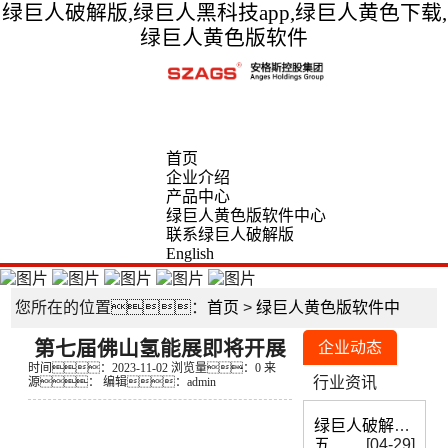
绿巨人破解版,绿巨人黑科技app,绿巨人黄色下载,
绿巨人黄色版软件
首页
企业介绍
产品中心
绿巨人黄色版软件中心
联系绿巨人破解版
English
您所在的位置：
首页
>
绿巨人黄色版软件中
第七届佛山氢能展即将开展
心
>
企业绿巨人黄色版软件
企业动态
时间：2023-11-02
浏览量：0
来
行业资讯
源：
编辑：admin
绿巨人破解版向所
五
[04-29]