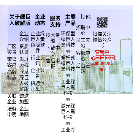
关于绿巨
企业
主要
其他
服务
人破解版
动态
产品
支持
招聘中
心
企业
企业绿
环保型
扫描关注
技术专
介绍
巨人黄
绿巨人
微信公众
员工天
题
色版软
黑科技
号
地
厂区
资质
下载中
件
app
实景
认证
营销中
客服中
心
行业资
螺杆式
心：
心
荣誉
发展
售后申
讯
绿巨人
400-
8928-
客户
历程
后台管
报
黑科技
400
企业公
理
品牌
联系
app
告
标志
绿巨
工业绿
人破
招聘信
巨人黑
解版
息
科技
关联
诚邀
app
企业
加盟
激光绿
法务
企业
巨人黑
申明
地图
科技
app
工业冷