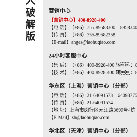
人
破
营销中心
【营销中心】400-8928-400
解
【电 话】（+86）755-89583300 8958340
版
【传 真】（+86）755-89582358
【E-mail】anges@laohuqiao.com
24小时客服中心
【售 后】（+86）400-8928-400 转：8
【技 术】（+86）400-8928-400 转：8
华东区（上海）营销中心（分部）
【电 话】（+86）21-64091573 6409377
【传 真】（+86）21-64091574
【地 址】上海市闵行区元江路3699号4栋
【E-Mail】sh@laohuqiao.com
华北区（天津）营销中心（分部）