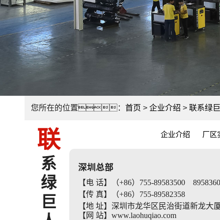
您所在的位置：
首页
>
企业介绍
>
联系绿
联
企业介绍
厂区
系
深圳总部
绿
【电 话】（+86）755-89583500 895836
【传 真】（+86）755-89582358
巨
【地 址】深圳市龙华区民治街道新龙大厦1
【网 站】www.laohuqiao.com