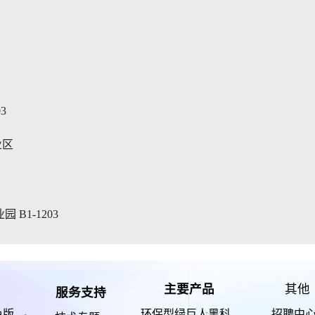
3
业区
B1-1203
主要产品
其他
服务支持
色版
环保型绿巨人黑科
招聘中